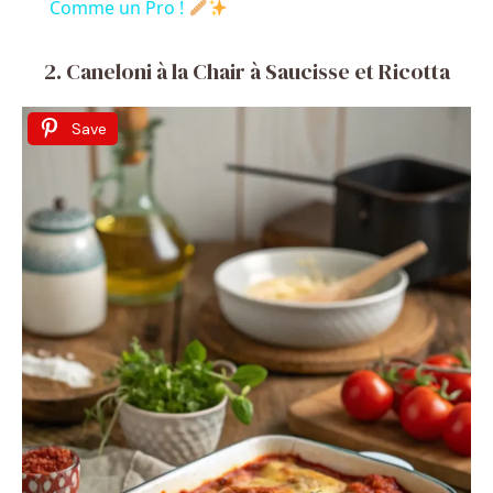
a
Comme un Pro !
y
2. Caneloni à la Chair à Saucisse et Ricotta
Save
V
i
d
e
o