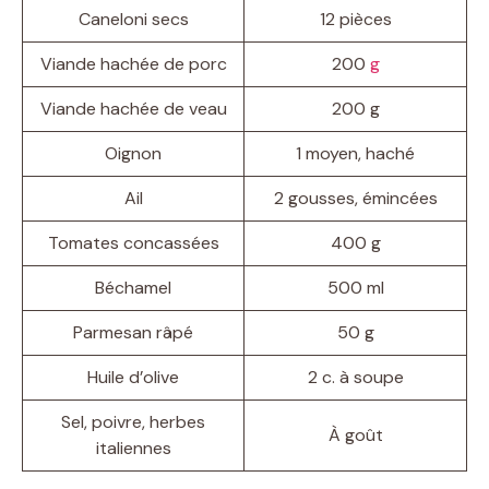
Caneloni secs
12 pièces
Viande hachée de porc
200
g
Viande hachée de veau
200 g
Oignon
1 moyen, haché
Ail
2 gousses, émincées
Tomates concassées
400 g
Béchamel
500 ml
Parmesan râpé
50 g
Huile d’olive
2 c. à soupe
Sel, poivre, herbes
À goût
italiennes