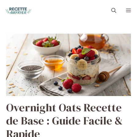
Aller
M
au
contenu
Overnight Oats Recette
de Base : Guide Facile &
Rapide