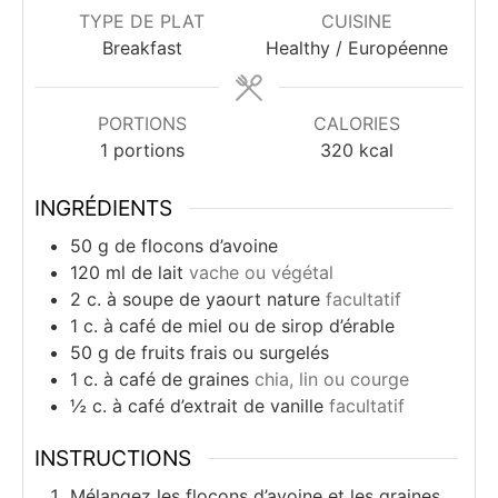
TYPE DE PLAT
CUISINE
Breakfast
Healthy / Européenne
PORTIONS
CALORIES
1
portions
320
kcal
INGRÉDIENTS
50
g
de flocons d’avoine
120
ml
de lait
vache ou végétal
2
c.
à soupe de yaourt nature
facultatif
1
c.
à café de miel ou de sirop d’érable
50
g
de fruits frais ou surgelés
1
c.
à café de graines
chia, lin ou courge
½
c.
à café d’extrait de vanille
facultatif
INSTRUCTIONS
Mélangez les flocons d’avoine et les graines