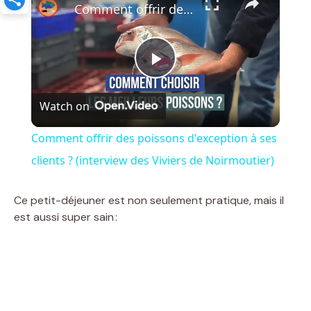
Comment offrir des poissons d'exception à ses clients ? (interview des Viviers de Noirmoutier)
P
Watch on
l
Comment offrir des poissons d'exception à ses
a
clients ? (interview des Viviers de Noirmoutier)
y
Ce petit-déjeuner est non seulement pratique, mais il
est aussi super sain :
V
i