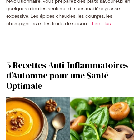
révolutionnaire, vous préparez des plats savoureux en
quelques minutes seulement, sans matière grasse
i
excessive. Les épices chaudes, les courges, les
champignons et les fruits de saison …
Lire plus
d
e
5 Recettes Anti-Inflammatoires
o
d’Automne pour une Santé
Optimale