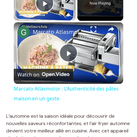
Now Playing
Play Video
×
Marcato Atlasmotor : L’Authenticité des pâtes maison en un geste
P
Watch on
l
Marcato Atlasmotor : L’Authenticité des pâtes
a
maison en un geste
y
L’automne est la saison idéale pour découvrir de
nouvelles saveurs réconfortantes, et l’air fryer automne
devient votre meilleur allié en cuisine. Avec cet appareil
V