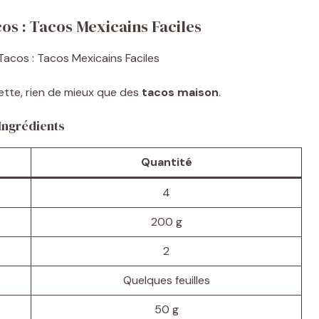
os : Tacos Mexicains Faciles
iette, rien de mieux que des
tacos maison
.
Ingrédients
Quantité
4
200 g
2
Quelques feuilles
50 g