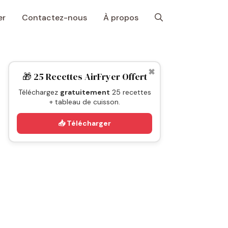
er
Contactez-nous
À propos
✖
🎁 25 Recettes AirFryer Offert
Téléchargez
gratuitement
25 recettes
+ tableau de cuisson.
📥 Télécharger