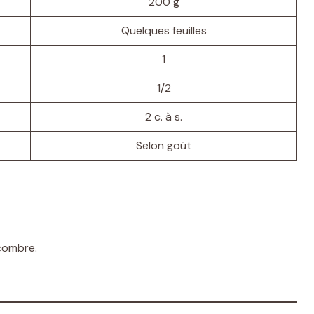
200 g
Quelques feuilles
1
1/2
2 c. à s.
Selon goût
combre.