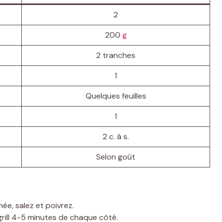
2
200
g
2 tranches
1
Quelques feuilles
1
2 c. à s.
Selon goût
ée, salez et poivrez.
 grill 4-5 minutes de chaque côté.