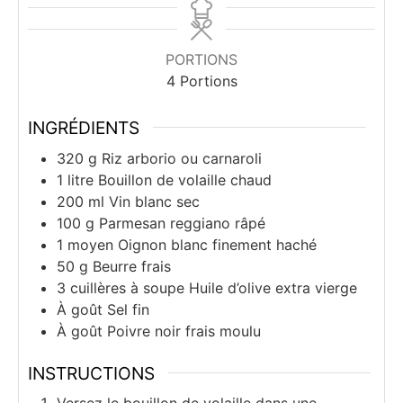
PORTIONS
4
Portions
INGRÉDIENTS
320
g
Riz arborio ou carnaroli
1
litre
Bouillon de volaille chaud
200
ml
Vin blanc sec
100
g
Parmesan reggiano râpé
1
moyen
Oignon blanc finement haché
50
g
Beurre frais
3
cuillères à soupe
Huile d’olive extra vierge
À goût
Sel fin
À goût
Poivre noir frais moulu
INSTRUCTIONS