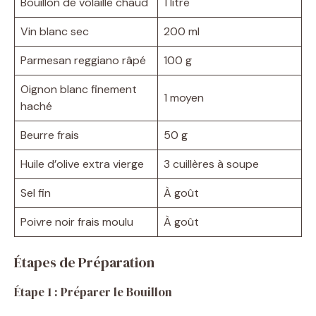
Bouillon de volaille chaud
1 litre
Vin blanc sec
200 ml
Parmesan reggiano râpé
100 g
Oignon blanc finement
1 moyen
haché
Beurre frais
50 g
Huile d’olive extra vierge
3 cuillères à soupe
Sel fin
À goût
Poivre noir frais moulu
À goût
Étapes de Préparation
Étape 1 : Préparer le Bouillon