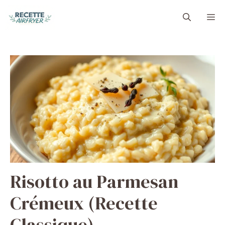
Aller
M
au
contenu
Risotto au Parmesan
Crémeux (Recette
Classique)