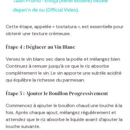
Talan Promo - Enloja (Renel Rosené) Siksèw
a
depan'n de ou (Official Video).
y
Cette étape, appelée « tostatura », est essentielle pour
obtenir une texture crémeuse.
V
Étape 4 : Déglacer au Vin Blanc
Versez le vin blanc sec dans la poêle et mélangez bien.
i
Continuez à remuer jusqu’à ce que le riz absorbe
complètement le vin. Le vin apporte une subtile acidité
d
qui équilibre la richesse du parmesan.
Étape 5 : Ajouter le Bouillon Progressivement
e
Commencez à ajouter le bouillon chaud une louche à la
o
fois. Après chaque ajout, mélangez régulièrement et
attendez que le riz absorbe le liquide avant d’ajouter la
louche suivante.