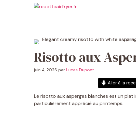
Aller
au
contenu
Risotto aux Aspe
juin 4, 2026
par
Lucas Dupont
Aller à la rec
Le risotto aux asperges blanches est un plat in
particulièrement apprécié au printemps.