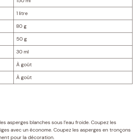
150 ml
1 litre
80 g
50 g
30 ml
À goût
À goût
les asperges blanches sous l’eau froide. Coupez les
 tiges avec un économe. Coupez les asperges en tronçons
ment pour la décoration.