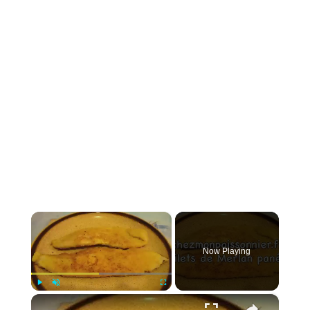
×
Now Playing
×
Play
Unmute
Fullscreen