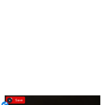
×
Save