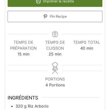
Imprimer la recette
Pin Recipe
TEMPS DE
TEMPS DE
TEMPS TOTAL
minutes
PRÉPARATION
CUISSON
40
min
minutes
minutes
15
min
25
min
PORTIONS
4
Portions
INGRÉDIENTS
320
g
Riz Arborio