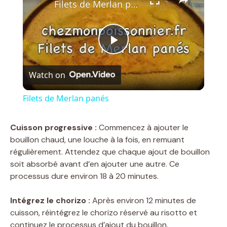
Filets de Merlan panés
P
Watch on
l
Filets de Merlan panés
a
Cuisson progressive :
Commencez à ajouter le
bouillon chaud, une louche à la fois, en remuant
y
régulièrement. Attendez que chaque ajout de bouillon
soit absorbé avant d’en ajouter une autre. Ce
V
processus dure environ 18 à 20 minutes.
Intégrez le chorizo :
Après environ 12 minutes de
i
cuisson, réintégrez le chorizo réservé au risotto et
continuez le processus d’ajout du bouillon.