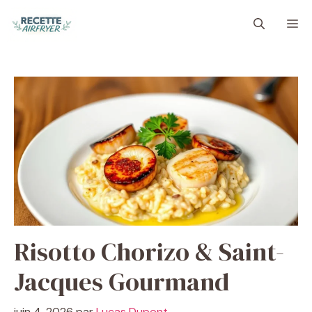
Aller
M
au
contenu
Risotto Chorizo & Saint-
Jacques Gourmand
juin 4, 2026
par
Lucas Dupont