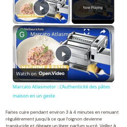
Now Playing
Play Video
×
Marcato Atlasmotor : L’Authenticité des pâtes maison en un geste
P
Watch on
l
Marcato Atlasmotor : L’Authenticité des pâtes
a
maison en un geste
y
Faites cuire pendant environ 3 à 4 minutes en remuant
régulièrement jusqu’à ce que l’oignon devienne
translucide et dégage un léger parfum sucré. Veillez à