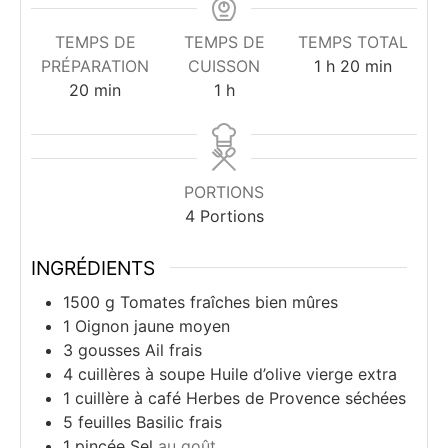
TEMPS DE
TEMPS DE
TEMPS TOTAL
heure
minutes
PRÉPARATION
CUISSON
1
h
20
min
minutes
heure
20
min
1
h
PORTIONS
4
Portions
INGRÉDIENTS
1500
g
Tomates fraîches bien mûres
1
Oignon jaune moyen
3
gousses
Ail frais
4
cuillères à soupe
Huile d’olive vierge extra
1
cuillère à café
Herbes de Provence séchées
5
feuilles
Basilic frais
1
pincée
Sel
au goût