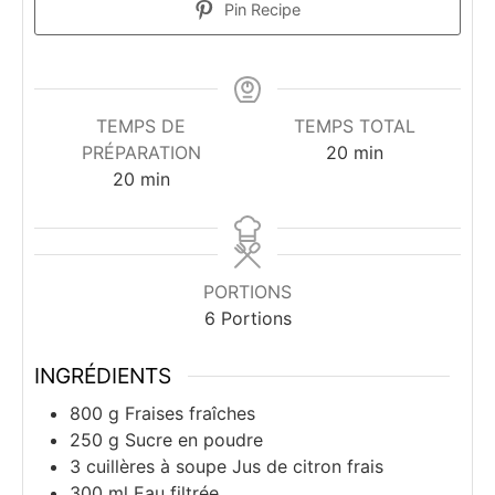
Pin Recipe
TEMPS DE
TEMPS TOTAL
minutes
PRÉPARATION
20
min
minutes
20
min
PORTIONS
6
Portions
INGRÉDIENTS
800
g
Fraises fraîches
250
g
Sucre en poudre
3
cuillères à soupe
Jus de citron frais
300
ml
Eau filtrée