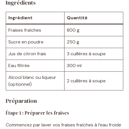
Ingrédients
e
Ingrédient
Quantité
o
Fraises fraîches
800 g
Sucre en poudre
250 g
Jus de citron frais
3 cuillères à soupe
Eau filtrée
300 ml
Alcool blanc ou liqueur
2 cuillères à soupe
(optionnel)
Préparation
Étape 1 : Préparer les fraises
Commencez par laver vos fraises fraîches à l’eau froide