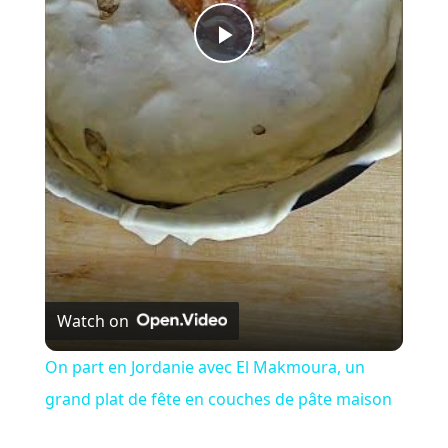
P
l
a
y
V
Watch on
i
On part en Jordanie avec El Makmoura, un
grand plat de fête en couches de pâte maison
d