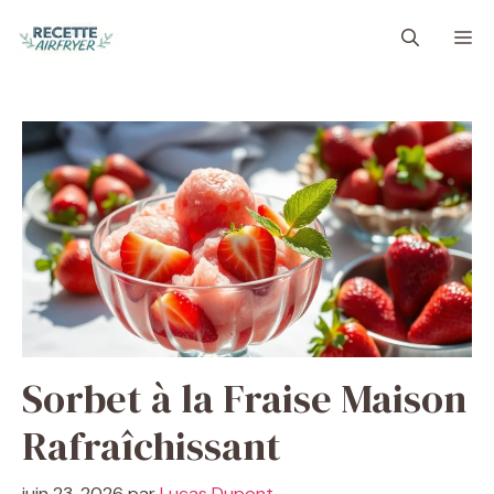
Aller
M
au
contenu
Sorbet à la Fraise Maison
Rafraîchissant
juin 23, 2026
par
Lucas Dupont