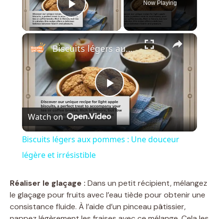
Now Playing
Play Video
×
Biscuits légers aux pommes : Une douceur légère et irrésistible
P
Watch on
l
Biscuits légers aux pommes : Une douceur
a
légère et irrésistible
y
Réaliser le glaçage :
Dans un petit récipient, mélangez
le glaçage pour fruits avec l’eau tiède pour obtenir une
consistance fluide. À l’aide d’un pinceau pâtissier,
V
nappez légèrement les fraises avec ce mélange. Cela les