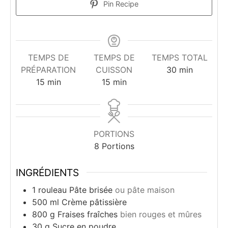
Pin Recipe
TEMPS DE
TEMPS DE
TEMPS TOTAL
minutes
PRÉPARATION
CUISSON
30
min
minutes
minutes
15
min
15
min
PORTIONS
8
Portions
INGRÉDIENTS
1
rouleau
Pâte brisée
ou pâte maison
500
ml
Crème pâtissière
800
g
Fraises fraîches
bien rouges et mûres
30
g
Sucre en poudre