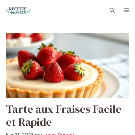
Aller
M
au
contenu
Tarte aux Fraises Facile
et Rapide
juin 23, 2026
par
Lucas Dupont