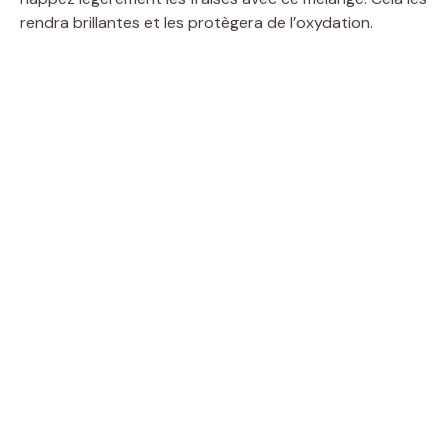
rendra brillantes et les protègera de l’oxydation.
i
d
e
o