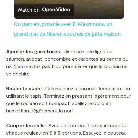
V
Watch on
i
On part en Jordanie avec El Makmoura, un
grand plat de fête en couches de pâte maison
d
Ajouter les garnitures :
Disposez une ligne de
e
saumon, avocat, concombre et carottes au centre du
riz. N’en mettez pas trop pour éviter que le rouleau ne
se déchire.
o
Rouler le sushi :
Commencez à enrouler fermement en
utilisant le tapis. Terminez en pressant légèrement pour
que le rouleau soit compact. Scellez le bord en
humidifiant légèrement la nori.
Couper les rolls :
Avec un couteau humidifié, coupez
chaque rouleau en 6 à 8 portions. Essuyez le couteau