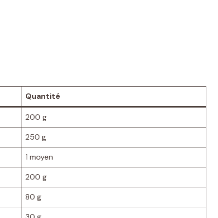
Quantité
200 g
250 g
1 moyen
200 g
80 g
30 g