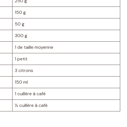
250 g
150 g
50 g
300 g
1 de taille moyenne
1 petit
3 citrons
150 ml
1 cuillère à café
½ cuillère à café