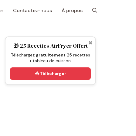
er
Contactez-nous
À propos
✖
🎁 25 Recettes AirFryer Offert
Téléchargez
gratuitement
25 recettes
+ tableau de cuisson.
📥 Télécharger