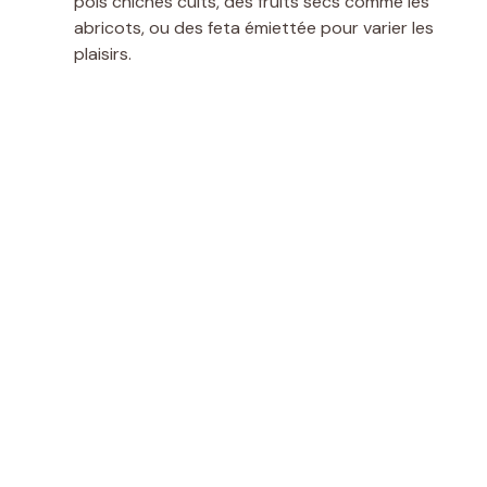
pois chiches cuits, des fruits secs comme les
abricots, ou des feta émiettée pour varier les
plaisirs.