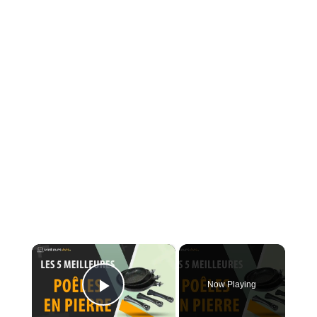
×
Now Playing
Play Video