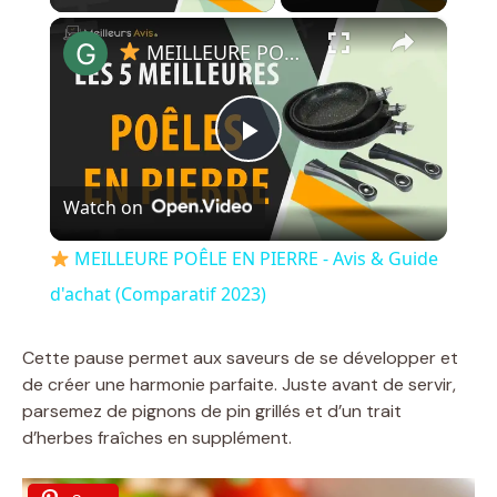
×
MEILLEURE POÊLE EN PIERRE - Avis & Guide d'achat (Comparatif 2023)
P
Watch on
l
MEILLEURE POÊLE EN PIERRE - Avis & Guide
a
d'achat (Comparatif 2023)
y
Cette pause permet aux saveurs de se développer et
de créer une harmonie parfaite. Juste avant de servir,
parsemez de pignons de pin grillés et d’un trait
V
d’herbes fraîches en supplément.
i