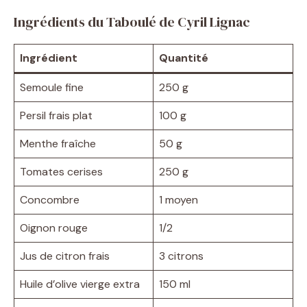
Ingrédients du Taboulé de Cyril Lignac
Ingrédient
Quantité
Semoule fine
250 g
Persil frais plat
100 g
Menthe fraîche
50 g
Tomates cerises
250 g
Concombre
1 moyen
Oignon rouge
1/2
Jus de citron frais
3 citrons
Huile d’olive vierge extra
150 ml