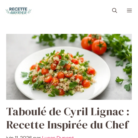
Aller
M
au
contenu
Taboulé de Cyril Lignac :
Recette Inspirée du Chef
juin 11, 2026
par
Lucas Dupont