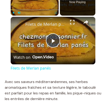
Now Playing
×
Play
Unmute
Fullscreen
Filets de Merlan panés
P
Watch on
l
Filets de Merlan panés
a
Avec ses saveurs méditerranéennes, ses herbes
aromatiques fraîches et sa texture légère, le taboulé
y
est parfait pour les repas en famille, les pique-niques ou
les entrées de dernière minute.
V