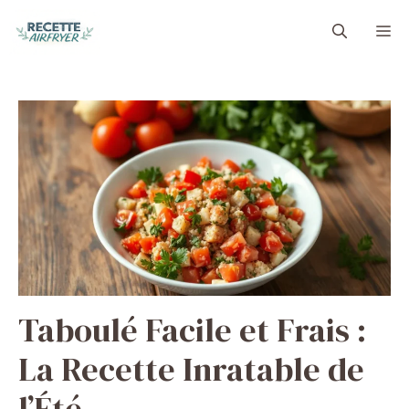
Aller
M
au
contenu
Taboulé Facile et Frais :
La Recette Inratable de
l’Été