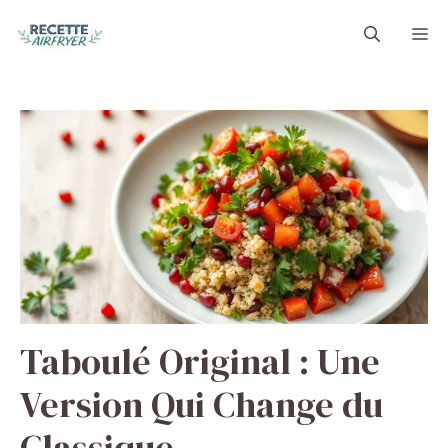
Aller
M
au
contenu
Taboulé Original : Une
Version Qui Change du
Classique