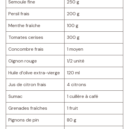
Semoule fine
250 g
Persil frais
200 g
Menthe fraîche
100 g
Tomates cerises
300 g
Concombre frais
1 moyen
Oignon rouge
1/2 unité
Huile d’olive extra-vierge
120 ml
Jus de citron frais
4 citrons
Sumac
1 cuillère à café
Grenades fraîches
1 fruit
Pignons de pin
80 g