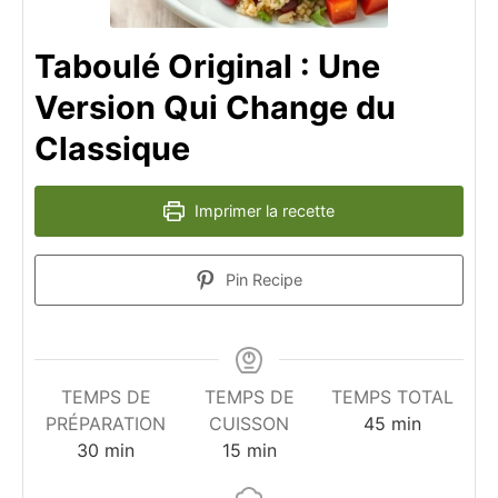
Taboulé Original : Une
Version Qui Change du
Classique
Imprimer la recette
Pin Recipe
TEMPS DE
TEMPS DE
TEMPS TOTAL
minutes
PRÉPARATION
CUISSON
45
min
minutes
minutes
30
min
15
min