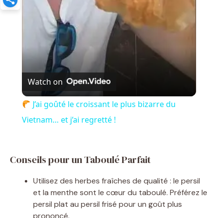
a
y
V
Watch on
i
J’ai goûté le croissant le plus bizarre du
Vietnam… et j’ai regretté !
d
e
Conseils pour un Taboulé Parfait
Utilisez des herbes fraîches de qualité : le persil
o
et la menthe sont le cœur du taboulé. Préférez le
persil plat au persil frisé pour un goût plus
prononcé.