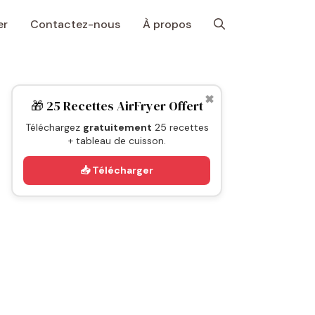
er
Contactez-nous
À propos
✖
🎁 25 Recettes AirFryer Offert
Téléchargez
gratuitement
25 recettes
+ tableau de cuisson.
📥 Télécharger