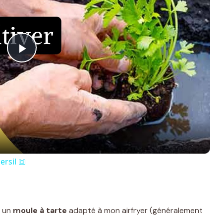
P
l
a
y
ersil 📖
V
i
 un
moule à tarte
adapté à mon airfryer (généralement