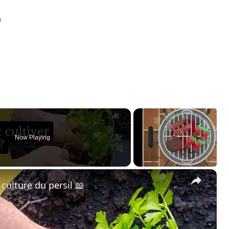
)
Now Playing
×
a culture du persil 📖