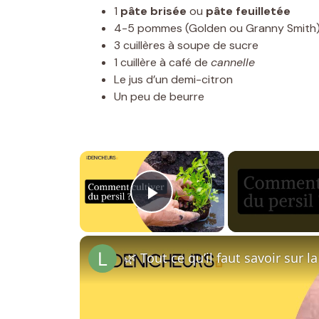
1
pâte brisée
ou
pâte feuilletée
4-5 pommes (Golden ou Granny Smith
3 cuillères à soupe de sucre
1 cuillère à café de
cannelle
Le jus d’un demi-citron
Un peu de beurre
×
Play Video
🌿 Tout ce qu’il faut savoir sur l