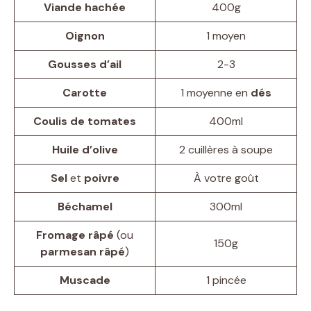
Viande hachée
400g
Oignon
1 moyen
Gousses d’ail
2-3
Carotte
1 moyenne en
dés
Coulis de tomates
400ml
Huile d’olive
2 cuillères à soupe
Sel
et
poivre
À votre goût
Béchamel
300ml
Fromage râpé
(ou
150g
parmesan râpé
)
Muscade
1 pincée