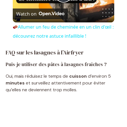
P
Watch on
l
Allumer un feu de cheminée en un clin d'œil :
a
découvrez notre astuce infaillible !
y
FAQ sur les lasagnes à l’Airfryer
Puis-je utiliser des pâtes à lasagnes fraîches ?
V
Oui, mais réduisez le temps de
cuisson
d’environ 5
minutes
et surveillez attentivement pour éviter
i
qu’elles ne deviennent trop molles.
d
e