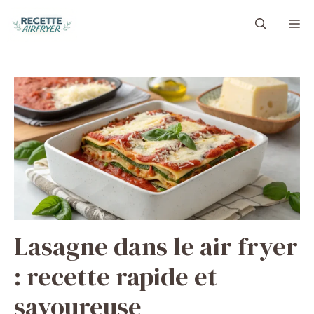
Aller
M
au
contenu
Lasagne dans le air fryer
: recette rapide et
savoureuse