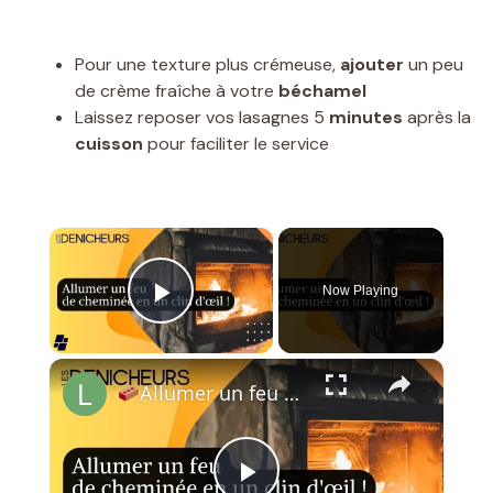
Pour une texture plus crémeuse,
ajouter
un peu
de crème fraîche à votre
béchamel
Laissez reposer vos lasagnes 5
minutes
après la
cuisson
pour faciliter le service
×
Now Playing
Play Video
×
Allumer un feu de cheminée en un clin d'œil : découvrez notre astuce infaillible !