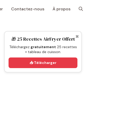
er
Contactez-nous
À propos
✖
🎁 25 Recettes AirFryer Offert
Téléchargez
gratuitement
25 recettes
+ tableau de cuisson.
📥 Télécharger