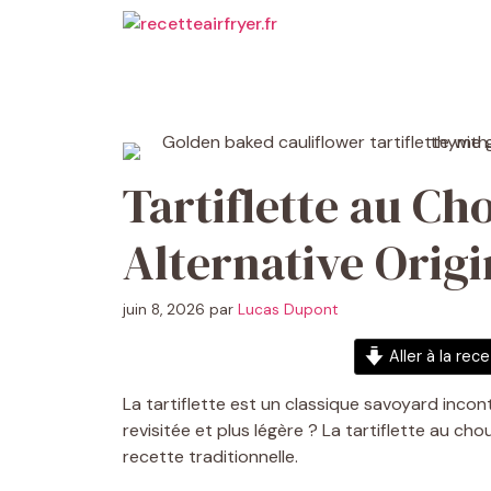
Aller
au
contenu
Tartiflette au Ch
Alternative Origi
juin 8, 2026
par
Lucas Dupont
Aller à la rec
La tartiflette est un classique savoyard inco
revisitée et plus légère ? La tartiflette au chou
recette traditionnelle.