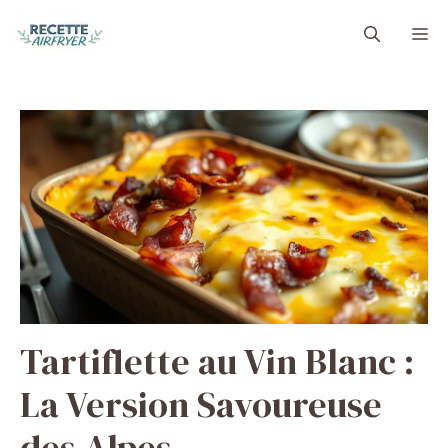
Aller
M
au
contenu
Tartiflette au Vin Blanc :
La Version Savoureuse
des Alpes