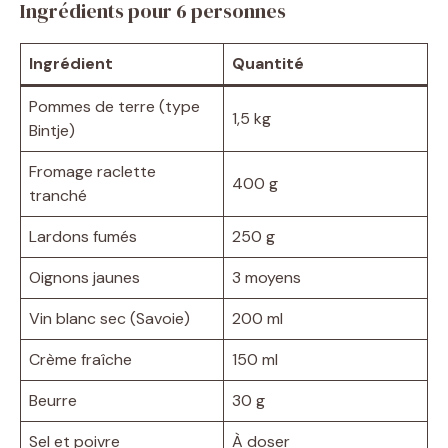
Ingrédients pour 6 personnes
Ingrédient
Quantité
Pommes de terre (type
1,5 kg
Bintje)
Fromage raclette
400 g
tranché
Lardons fumés
250 g
Oignons jaunes
3 moyens
Vin blanc sec (Savoie)
200 ml
Crème fraîche
150 ml
Beurre
30 g
Sel et poivre
À doser