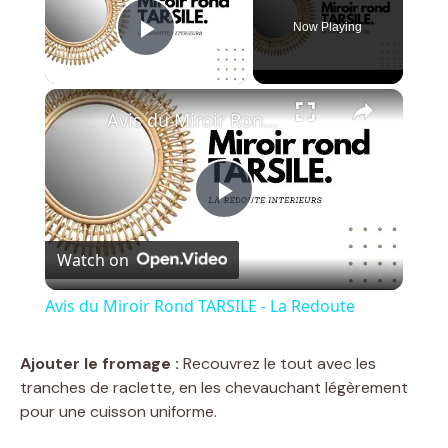
Now Playing
Play Video
×
Avis du Miroir Rond TARSILE - La Redoute
P
Watch on
l
Avis du Miroir Rond TARSILE - La Redoute
a
Ajouter le fromage :
Recouvrez le tout avec les
tranches de raclette, en les chevauchant légèrement
y
pour une cuisson uniforme.