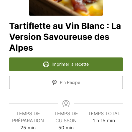
Tartiflette au Vin Blanc : La
Version Savoureuse des
Alpes
Imprimer la recette
Pin Recipe
TEMPS DE
TEMPS DE
TEMPS TOTAL
heure
minutes
PRÉPARATION
CUISSON
1
h
15
min
minutes
minutes
25
min
50
min