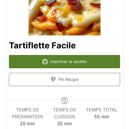
Tartiflette Facile
Imprimer la recette
Pin Recipe
TEMPS DE
TEMPS DE
TEMPS TOTAL
minutes
PRÉPARATION
CUISSON
55
min
minutes
minutes
20
min
35
min