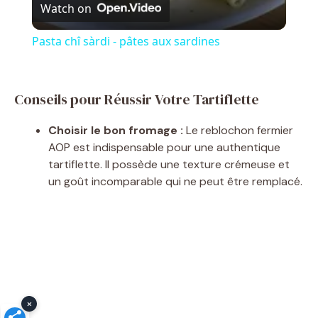
Watch on
i
Pasta chî sàrdi - pâtes aux sardines
d
Conseils pour Réussir Votre Tartiflette
e
Choisir le bon fromage :
Le reblochon fermier
AOP est indispensable pour une authentique
o
tartiflette. Il possède une texture crémeuse et
un goût incomparable qui ne peut être remplacé.
×