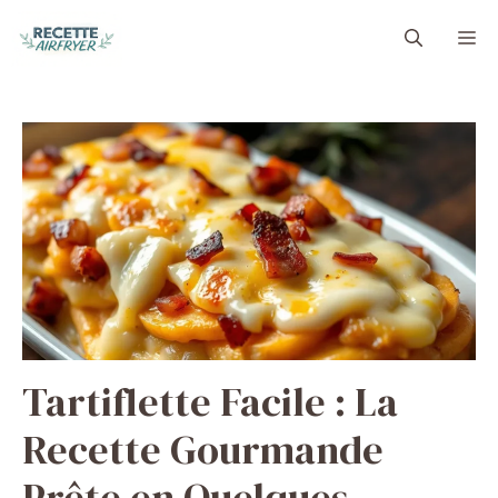
Aller
M
au
contenu
Tartiflette Facile : La
Recette Gourmande
Prête en Quelques