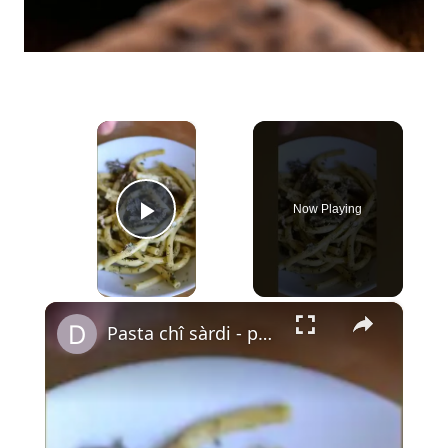
×
Now Playing
Play Video
×
Pasta chî sàrdi - pâtes aux sardines