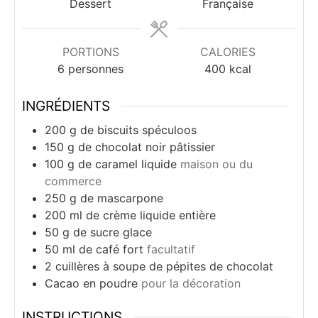
Dessert
Française
PORTIONS
CALORIES
6
personnes
400
kcal
INGRÉDIENTS
200
g
de biscuits spéculoos
150
g
de chocolat noir pâtissier
100
g
de caramel liquide
maison ou du
commerce
250
g
de mascarpone
200
ml
de crème liquide entière
50
g
de sucre glace
50
ml
de café fort
facultatif
2
cuillères à soupe
de pépites de chocolat
Cacao en poudre
pour la décoration
INSTRUCTIONS