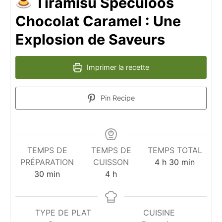
Tiramisu Spéculoos
Chocolat Caramel : Une
Explosion de Saveurs
Imprimer la recette
Pin Recipe
TEMPS DE
TEMPS DE
TEMPS TOTAL
heures
minutes
PRÉPARATION
CUISSON
4
h
30
min
minutes
heures
30
min
4
h
TYPE DE PLAT
CUISINE