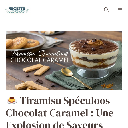
Aller
M
au
contenu
Tiramisu Spéculoos
Chocolat Caramel : Une
Explosion de Saveurs