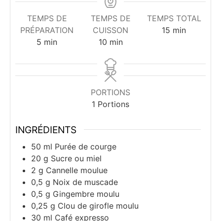
TEMPS DE
TEMPS DE
TEMPS TOTAL
minutes
PRÉPARATION
CUISSON
15
min
minutes
minutes
5
min
10
min
PORTIONS
1
Portions
INGRÉDIENTS
50
ml
Purée de courge
20
g
Sucre ou miel
2
g
Cannelle moulue
0,5
g
Noix de muscade
0,5
g
Gingembre moulu
0,25
g
Clou de girofle moulu
30
ml
Café expresso