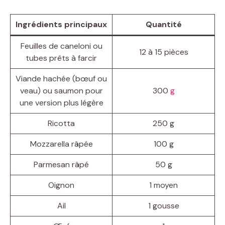
Ingrédients principaux
Quantité
Feuilles de caneloni ou
12 à 15 pièces
tubes prêts à farcir
Viande hachée (bœuf ou
veau) ou saumon pour
300
g
une version plus légère
Ricotta
250 g
Mozzarella râpée
100 g
Parmesan râpé
50 g
Oignon
1 moyen
Ail
1 gousse