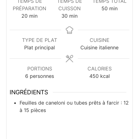
TEMPS DE
TEMPS DE
TEMPS TOTAL
minutes
PRÉPARATION
CUISSON
50
min
minutes
minutes
20
min
30
min
TYPE DE PLAT
CUISINE
Plat principal
Cuisine italienne
PORTIONS
CALORIES
6
personnes
450
kcal
INGRÉDIENTS
Feuilles
de caneloni ou tubes prêts à farcir : 12
à 15 pièces