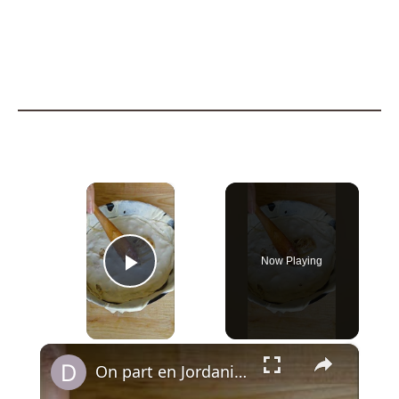
×
Now Playing
Play Video
×
On part en Jordanie avec El Makmoura, un grand plat de fête en couches de pâte maison