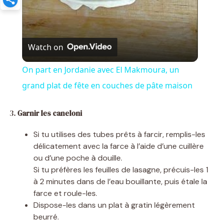
y
V
Watch on
i
On part en Jordanie avec El Makmoura, un
grand plat de fête en couches de pâte maison
d
3.
Garnir les caneloni
e
Si tu utilises des tubes prêts à farcir, remplis-les
délicatement avec la farce à l’aide d’une cuillère
o
ou d’une poche à douille.
Si tu préfères les feuilles de lasagne, précuis-les 1
à 2 minutes dans de l’eau bouillante, puis étale la
farce et roule-les.
Dispose-les dans un plat à gratin légèrement
beurré.