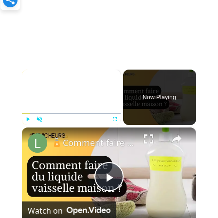
×
Now Playing
×
Play
Unmute
Fullscreen
Comment faire du liquide vaisselle à la maison ?
P
Watch on