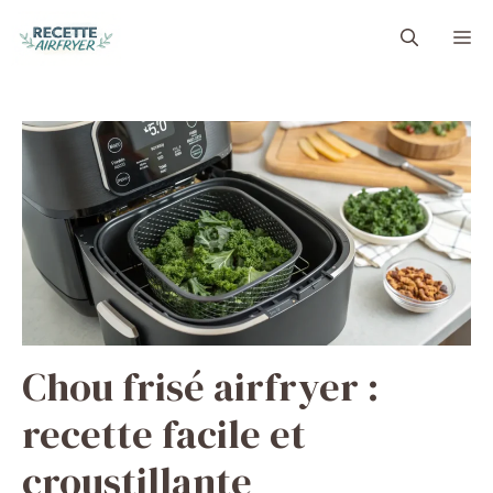
Aller
M
au
contenu
Chou frisé airfryer :
recette facile et
croustillante