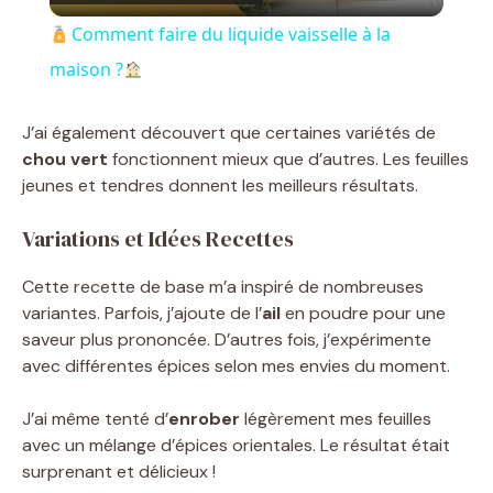
l
Comment faire du liquide vaisselle à la
a
maison ?
y
J’ai également découvert que certaines variétés de
chou vert
fonctionnent mieux que d’autres. Les feuilles
jeunes et tendres donnent les meilleurs résultats.
V
Variations et Idées Recettes
i
Cette recette de base m’a inspiré de nombreuses
variantes. Parfois, j’ajoute de l’
ail
en poudre pour une
d
saveur plus prononcée. D’autres fois, j’expérimente
avec différentes épices selon mes envies du moment.
e
J’ai même tenté d’
enrober
légèrement mes feuilles
avec un mélange d’épices orientales. Le résultat était
o
surprenant et délicieux !