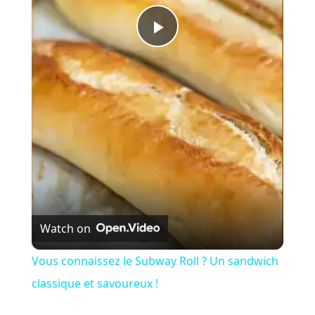
P
l
a
y
V
Watch on
i
Vous connaissez le Subway Roll ? Un sandwich
classique et savoureux !
d