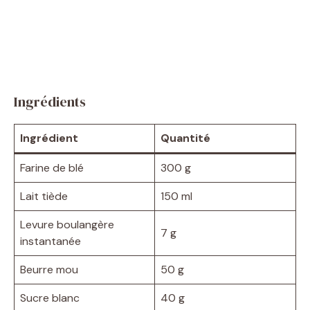
Ingrédients
Ingrédient
Quantité
Farine de blé
300 g
Lait tiède
150 ml
Levure boulangère
7 g
instantanée
Beurre mou
50 g
Sucre blanc
40 g