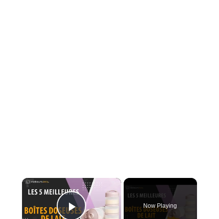
×
Now Playing