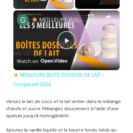
Play Video
×
MEILLEURE BOITE DOSEUSE DE LAIT - Comparatif 2024
P
Watch on
l
MEILLEURE BOITE DOSEUSE DE LAIT -
a
Comparatif 2024
y
Versez le lait de coco et le lait entier dans le mélange
d’œufs et sucre. Mélangez doucement à l’aide d’une
spatule jusqu’à homogénéité.
V
Ajoutez la vanille liquide et le beurre fondu tiède au