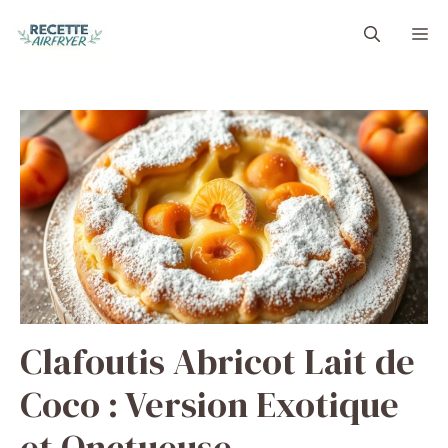
Aller
M
au
contenu
Clafoutis Abricot Lait de
Coco : Version Exotique
et Onctueuse