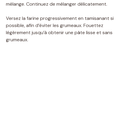
i
mélange. Continuez de mélanger délicatement.
Versez la farine progressivement en tamisanant si
d
possible, afin d’éviter les grumeaux. Fouettez
légèrement jusqu’à obtenir une pâte lisse et sans
e
grumeaux.
o