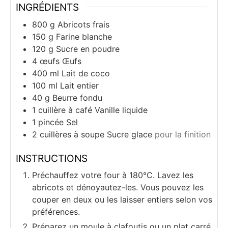
INGRÉDIENTS
800
g
Abricots frais
150
g
Farine blanche
120
g
Sucre en poudre
4
œufs
Œufs
400
ml
Lait de coco
100
ml
Lait entier
40
g
Beurre fondu
1
cuillère à café
Vanille liquide
1
pincée
Sel
2
cuillères à soupe
Sucre glace
pour la finition
INSTRUCTIONS
Préchauffez votre four à 180°C. Lavez les
abricots et dénoyautez-les. Vous pouvez les
couper en deux ou les laisser entiers selon vos
préférences.
Préparez un moule à clafoutis ou un plat carré