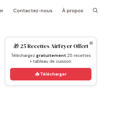
er
Contactez-nous
À propos
✖
🎁 25 Recettes AirFryer Offert
Téléchargez
gratuitement
25 recettes
+ tableau de cuisson.
📥 Télécharger