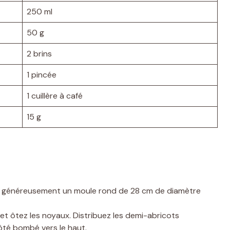
250 ml
50 g
2 brins
1 pincée
1 cuillère à café
15 g
ez généreusement un moule rond de 28 cm de diamètre
et ôtez les noyaux. Distribuez les demi-abricots
ôté bombé vers le haut.