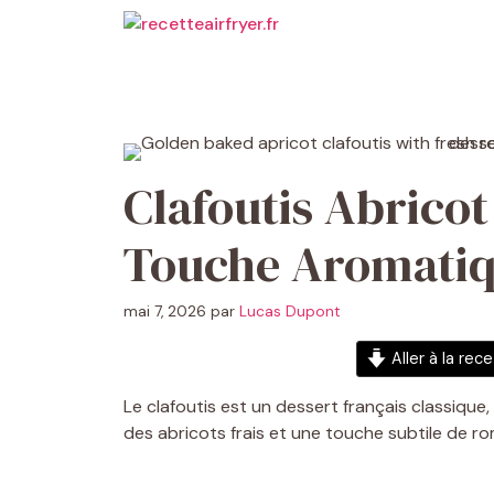
Aller
au
contenu
Clafoutis Abrico
Touche Aromatiq
mai 7, 2026
par
Lucas Dupont
Aller à la rec
Le clafoutis est un dessert français classique
des abricots frais et une touche subtile de ro