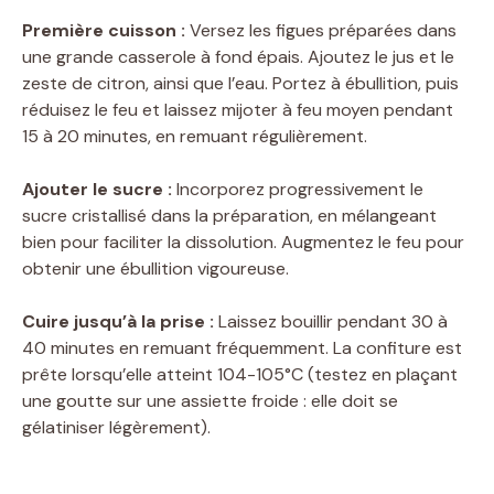
a
Première cuisson :
Versez les figues préparées dans
une grande casserole à fond épais. Ajoutez le jus et le
y
zeste de citron, ainsi que l’eau. Portez à ébullition, puis
réduisez le feu et laissez mijoter à feu moyen pendant
V
15 à 20 minutes, en remuant régulièrement.
Ajouter le sucre :
Incorporez progressivement le
i
sucre cristallisé dans la préparation, en mélangeant
bien pour faciliter la dissolution. Augmentez le feu pour
d
obtenir une ébullition vigoureuse.
Cuire jusqu’à la prise :
Laissez bouillir pendant 30 à
e
40 minutes en remuant fréquemment. La confiture est
prête lorsqu’elle atteint 104-105°C (testez en plaçant
o
une goutte sur une assiette froide : elle doit se
gélatiniser légèrement).