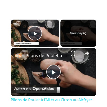
×
Now Playing
Play Video
×
Pilons de Poulet à l’Ail et au Citron au Airfryer
P
Watch on
l
Pilons de Poulet à l’Ail et au Citron au Airfryer