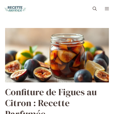
Aller
M
au
contenu
Confiture de Figues au
Citron : Recette
Parfumée