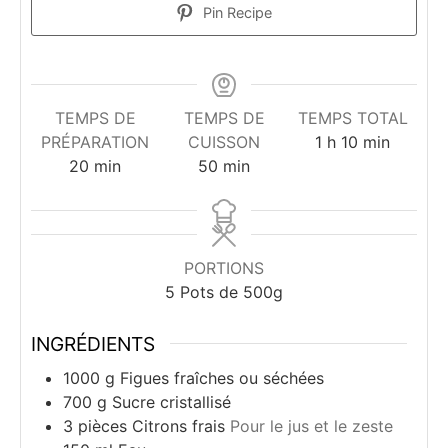
Pin Recipe
TEMPS DE
TEMPS DE
TEMPS TOTAL
heure
minutes
PRÉPARATION
CUISSON
1
h
10
min
minutes
minutes
20
min
50
min
PORTIONS
5
Pots de 500g
INGRÉDIENTS
1000
g
Figues fraîches ou séchées
700
g
Sucre cristallisé
3
pièces
Citrons frais
Pour le jus et le zeste