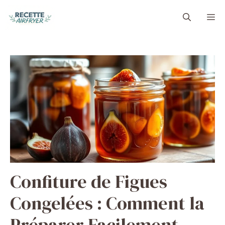
Aller
M
au
contenu
Confiture de Figues
Congelées : Comment la
Préparer Facilement