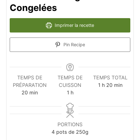
Congelées
Imprimer la recette
Pin Recipe
TEMPS DE
TEMPS DE
TEMPS TOTAL
heure
minutes
PRÉPARATION
CUISSON
1
h
20
min
minutes
heure
20
min
1
h
PORTIONS
4
pots de 250g