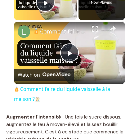
Now Playing
Play Video
×
Comment faire du liquide vaisselle à la maison ?
P
Watch on
l
Comment faire du liquide vaisselle à la
a
maison ?
y
Augmenter l’intensité :
Une fois le sucre dissous,
augmentez le feu à moyen-élevé et laissez bouillir
vigoureusement. C’est à ce stade que commence la
V