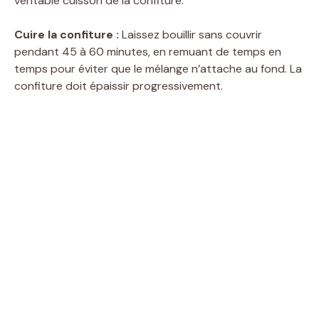
véritable cuisson de la confiture.
i
Cuire la confiture :
Laissez bouillir sans couvrir
pendant 45 à 60 minutes, en remuant de temps en
temps pour éviter que le mélange n’attache au fond. La
d
confiture doit épaissir progressivement.
e
o