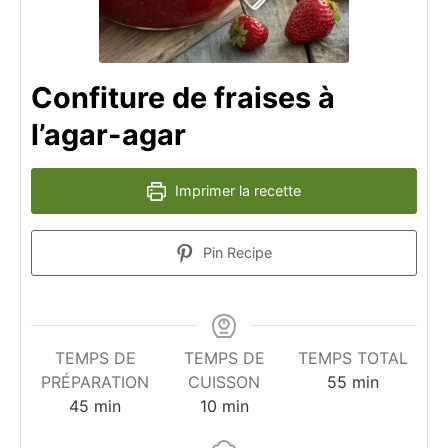
Confiture de fraises à
l’agar-agar
Imprimer la recette
Pin Recipe
TEMPS DE
TEMPS DE
TEMPS TOTAL
minutes
PRÉPARATION
CUISSON
55
min
minutes
minutes
45
min
10
min