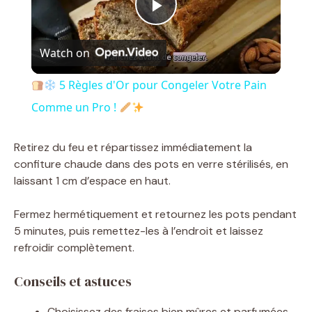
P
Watch on
l
5 Règles d'Or pour Congeler Votre Pain
a
Comme un Pro !
y
Retirez du feu et répartissez immédiatement la
confiture chaude dans des pots en verre stérilisés, en
laissant 1 cm d’espace en haut.
V
Fermez hermétiquement et retournez les pots pendant
i
5 minutes, puis remettez-les à l’endroit et laissez
refroidir complètement.
d
Conseils et astuces
Choisissez des fraises bien mûres et parfumées