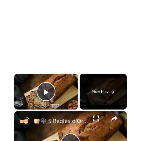
×
Now Playing
Play Video
×
5 Règles d'Or pour Congeler Votre Pain Comme un Pro !