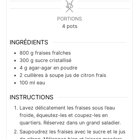
PORTIONS
4
pots
INGRÉDIENTS
800
g
fraises fraîches
300
g
sucre cristallisé
4
g
agar-agar en poudre
2
cuillères à soupe
jus de citron frais
100
ml
eau
INSTRUCTIONS
Lavez délicatement les fraises sous l’eau
froide, équeutez-les et coupez-les en
quartiers. Réservez dans un grand saladier.
Saupoudrez les fraises avec le sucre et le jus
de citron. Mélangez bien et laissez macérer