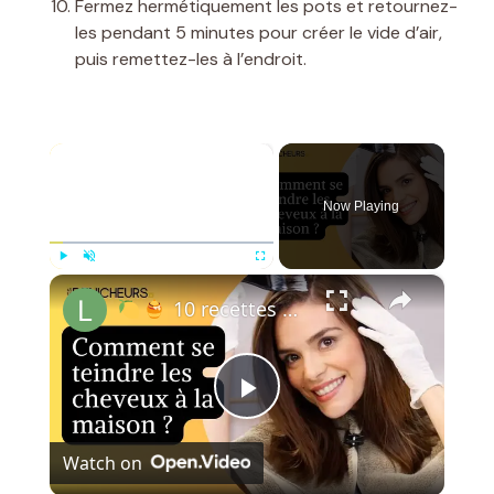
Fermez hermétiquement les pots et retournez-
les pendant 5 minutes pour créer le vide d’air,
puis remettez-les à l’endroit.
×
Now Playing
×
Play
Unmute
Fullscreen
10 recettes naturelles pour se teindre ou camoufler les cheveux blancs à la maison
P
Watch on
l