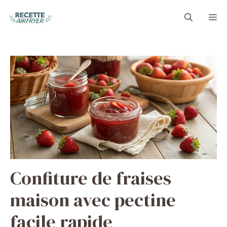
Aller
M
au
contenu
Confiture de fraises
maison avec pectine
facile rapide