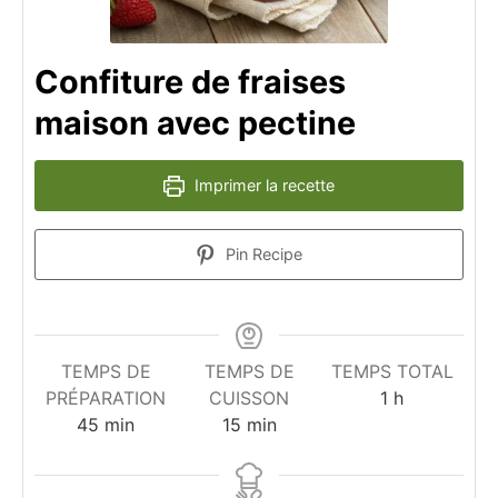
Confiture de fraises
maison avec pectine
Imprimer la recette
Pin Recipe
TEMPS DE
TEMPS DE
TEMPS TOTAL
heure
PRÉPARATION
CUISSON
1
h
minutes
minutes
45
min
15
min