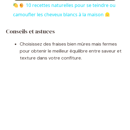
10 recettes naturelles pour se teindre ou
a
camoufler les cheveux blancs à la maison
y
Conseils et astuces
Choisissez des fraises bien mûres mais fermes
V
pour obtenir le meilleur équilibre entre saveur et
texture dans votre confiture.
i
d
e
o