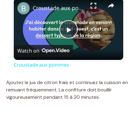
×
Croustade aux pommes
P
Watch on
l
Croustade aux pommes
a
Ajoutez le jus de citron frais et continuez la cuisson en
remuant fréquemment. La confiture doit bouillir
y
vigoureusement pendant 15 à 20 minutes.
V
i