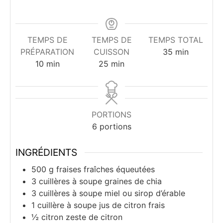
TEMPS DE
TEMPS DE
TEMPS TOTAL
minutes
PRÉPARATION
CUISSON
35
min
minutes
minutes
10
min
25
min
PORTIONS
6
portions
INGRÉDIENTS
500
g
fraises fraîches équeutées
3
cuillères à soupe
graines de chia
3
cuillères à soupe
miel ou sirop d’érable
1
cuillère à soupe
jus de citron frais
½
citron
zeste de citron