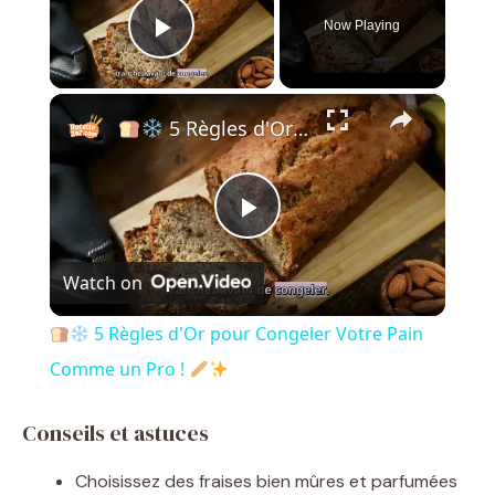
Now Playing
Play Video
×
5 Règles d'Or pour Congeler Votre Pain Comme un Pro !
P
Watch on
l
5 Règles d'Or pour Congeler Votre Pain
a
Comme un Pro !
y
Conseils et astuces
Choisissez des fraises bien mûres et parfumées