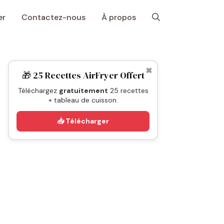
er
Contactez-nous
À propos
✖
🎁 25 Recettes AirFryer Offert
Téléchargez
gratuitement
25 recettes
+ tableau de cuisson.
📥 Télécharger