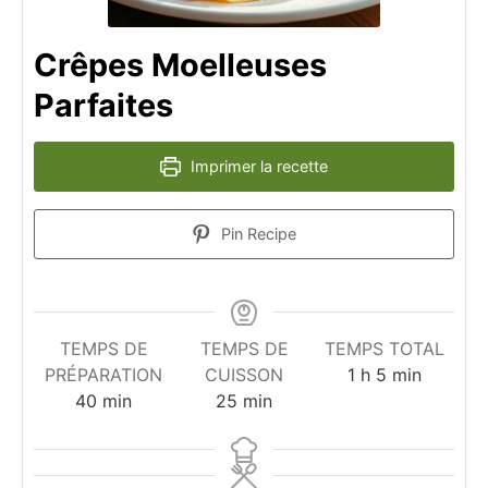
Crêpes Moelleuses
Parfaites
Imprimer la recette
Pin Recipe
TEMPS DE
TEMPS DE
TEMPS TOTAL
heure
minutes
PRÉPARATION
CUISSON
1
h
5
min
minutes
minutes
40
min
25
min