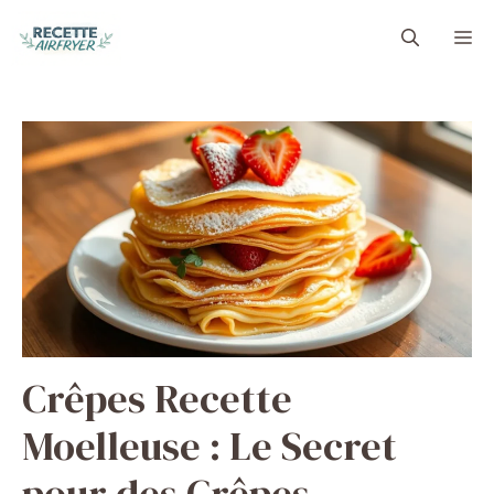
Aller
M
au
contenu
Crêpes Recette
Moelleuse : Le Secret
pour des Crêpes