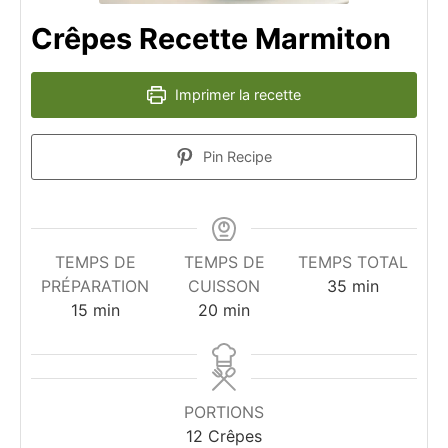
Crêpes Recette Marmiton
Imprimer la recette
Pin Recipe
TEMPS DE
TEMPS DE
TEMPS TOTAL
minutes
PRÉPARATION
CUISSON
35
min
minutes
minutes
15
min
20
min
PORTIONS
12
Crêpes