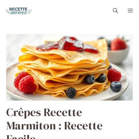
Aller
M
au
contenu
Crêpes Recette
Marmiton : Recette
Facile