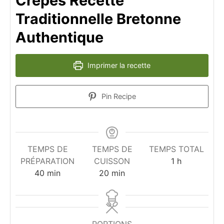
Crêpes Recette
Traditionnelle Bretonne
Authentique
Imprimer la recette
Pin Recipe
TEMPS DE
TEMPS DE
TEMPS TOTAL
heure
PRÉPARATION
CUISSON
1
h
minutes
minutes
40
min
20
min
PORTIONS