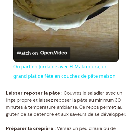
a
y
V
Watch on
i
On part en Jordanie avec El Makmoura, un
grand plat de fête en couches de pâte maison
d
Laisser reposer la pâte :
Couvrez le saladier avec un
e
linge propre et laissez reposer la pâte au minimum 30
minutes à température ambiante. Ce repos permet au
gluten de se détendre et aux saveurs de se développer.
o
Préparer la crêpière :
Versez un peu d’huile ou de