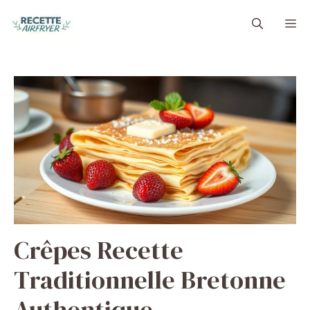
Aller
M
au
contenu
Crêpes Recette
Traditionnelle Bretonne
Authentique