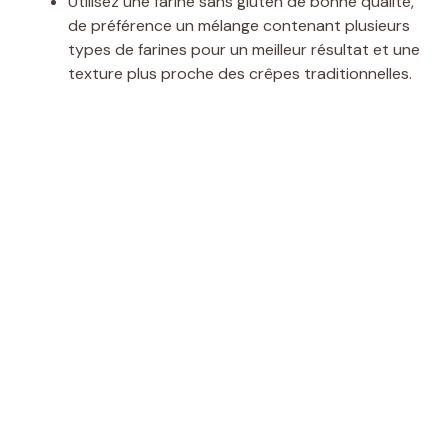
Utilisez une farine sans gluten de bonne qualité,
de préférence un mélange contenant plusieurs
i
types de farines pour un meilleur résultat et une
texture plus proche des crêpes traditionnelles.
d
e
o