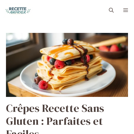
Aller
M
au
contenu
Crêpes Recette Sans
Gluten : Parfaites et
Faciles