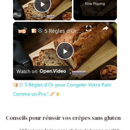
Now Playing
Play Video
×
5 Règles d'Or pour Congeler Votre Pain Comme un Pro !
P
Watch on
l
5 Règles d'Or pour Congeler Votre Pain
a
Comme un Pro !
y
Conseils pour réussir vos crêpes sans gluten
V