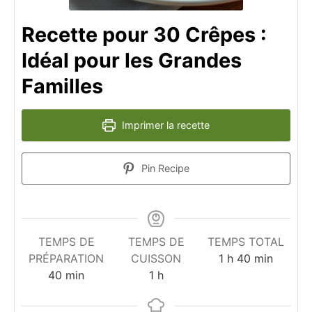
Recette pour 30 Crêpes :
Idéal pour les Grandes
Familles
Imprimer la recette
Pin Recipe
TEMPS DE
TEMPS DE
TEMPS TOTAL
heure
minutes
PRÉPARATION
CUISSON
1
h
40
min
minutes
heure
40
min
1
h