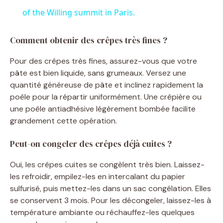
a
of the Willing summit in Paris.
y
Comment obtenir des crêpes très fines ?
Pour des crêpes très fines, assurez-vous que votre
V
pâte est bien liquide, sans grumeaux. Versez une
quantité généreuse de pâte et inclinez rapidement la
poêle pour la répartir uniformément. Une crêpière ou
i
une poêle antiadhésive légèrement bombée facilite
grandement cette opération.
d
Peut-on congeler des crêpes déjà cuites ?
e
Oui, les crêpes cuites se congèlent très bien. Laissez-
les refroidir, empilez-les en intercalant du papier
o
sulfurisé, puis mettez-les dans un sac congélation. Elles
se conservent 3 mois. Pour les décongeler, laissez-les à
température ambiante ou réchauffez-les quelques