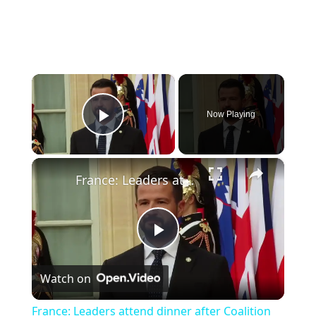
×
Now Playing
Play Video
×
France: Leaders attend dinner after Coalition of the Willing summit in Paris.
P
Watch on
l
France: Leaders attend dinner after Coalition