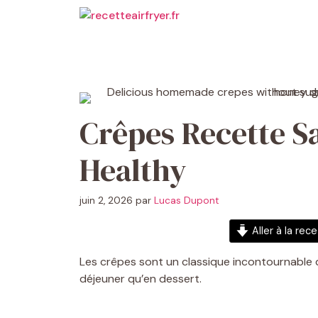
Aller
au
contenu
Crêpes Recette Sa
Healthy
juin 2, 2026
par
Lucas Dupont
Aller à la rec
Les crêpes sont un classique incontournable de
déjeuner qu’en dessert.