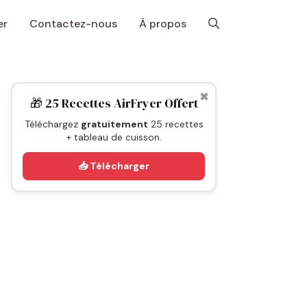
er
Contactez-nous
À propos
✖
🎁 25 Recettes AirFryer Offert
Téléchargez
gratuitement
25 recettes
+ tableau de cuisson.
📥 Télécharger