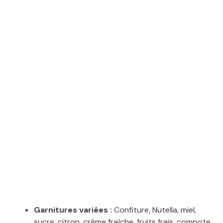
Garnitures variées :
Confiture, Nutella, miel,
sucre, citron, crème fraîche, fruits frais, compote,