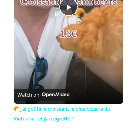
P
l
a
y
V
Watch on
i
J’ai goûté le croissant le plus bizarre du
Vietnam… et j’ai regretté !
d