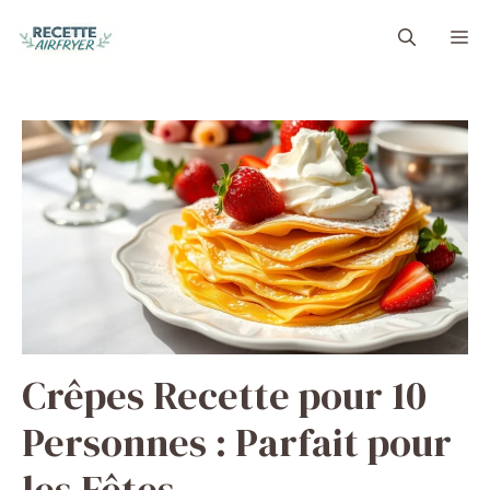
Aller
M
au
contenu
Crêpes Recette pour 10
Personnes : Parfait pour
les Fêtes