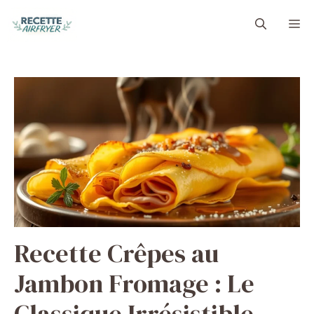
Aller
M
au
contenu
Recette Crêpes au
Jambon Fromage : Le
Classique Irrésistible