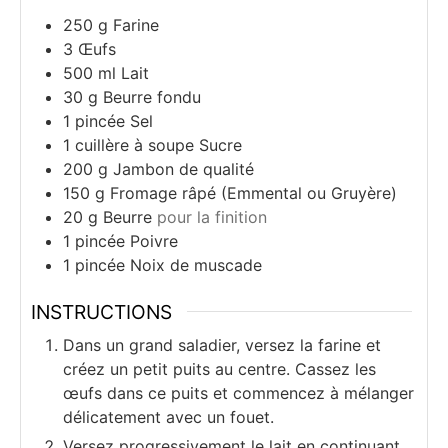
250
g
Farine
3
Œufs
500
ml
Lait
30
g
Beurre fondu
1
pincée
Sel
1
cuillère à soupe
Sucre
200
g
Jambon de qualité
150
g
Fromage râpé (Emmental ou Gruyère)
20
g
Beurre
pour la finition
1
pincée
Poivre
1
pincée
Noix de muscade
INSTRUCTIONS
Dans un grand saladier, versez la farine et
créez un petit puits au centre. Cassez les
œufs dans ce puits et commencez à mélanger
délicatement avec un fouet.
Versez progressivement le lait en continuant