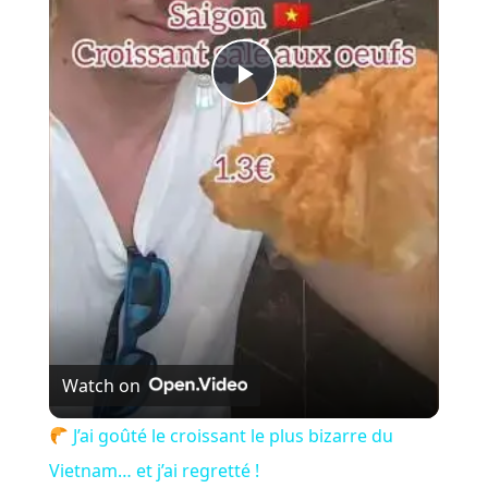
P
l
a
y
V
Watch on
i
J’ai goûté le croissant le plus bizarre du
Vietnam… et j’ai regretté !