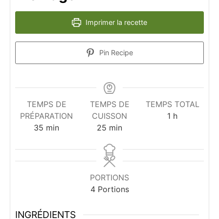
Imprimer la recette
Pin Recipe
TEMPS DE
TEMPS DE
TEMPS TOTAL
heure
PRÉPARATION
CUISSON
1
h
minutes
minutes
35
min
25
min
PORTIONS
4
Portions
INGRÉDIENTS