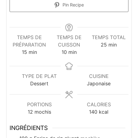
i
Pin Recipe
d
TEMPS DE
TEMPS DE
TEMPS TOTAL
e
minutes
PRÉPARATION
CUISSON
25
min
minutes
minutes
15
min
10
min
o
TYPE DE PLAT
CUISINE
Dessert
Japonaise
PORTIONS
CALORIES
12
mochis
140
kcal
INGRÉDIENTS