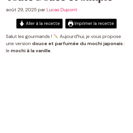
août 29, 2025
par
Lucas Dupont
Aller à la recette
Imprimer la recette
Salut les gourmands !
Aujourd’hui, je vous propose
une version
douce et parfumée du mochi japonais
:
le
mochi à la vanille
.