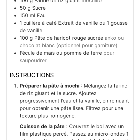
100
g
Farine de riz gluant
mochiko
50
g
Sucre
150
ml
Eau
1
cuillère à café
Extrait de vanille ou 1 gousse
de vanille
100
g
Pâte de haricot rouge sucrée
anko ou
chocolat blanc (optionnel pour garniture)
Fécule de maïs ou pomme de terre
pour
saupoudrer
INSTRUCTIONS
Préparer la pâte à mochi
: Mélangez la farine
de riz gluant et le sucre. Ajoutez
progressivement l’eau et la vanille, en remuant
pour obtenir une pâte lisse. Filtrez pour une
texture plus homogène.
Cuisson de la pâte
: Couvrez le bol avec un
film plastique percé. Passez au micro-ondes 1