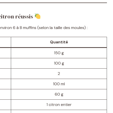
citron réussis
environ 6 à 8 muffins (selon la taille des moules) :
Quantité
150 g
100 g
2
100 ml
60 g
1 citron entier