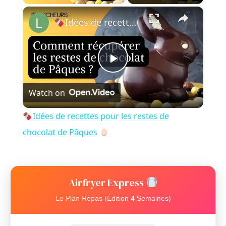
×
Idées de recettes pour les restes de chocolat de Pâques
P
Watch on
l
Idées de recettes pour les restes de
a
chocolat de Pâques
y
Airfryer Express
V
Le Plan Repas (Édition 4 Semaines)
i