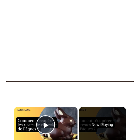
×
Now Playing
Play Video