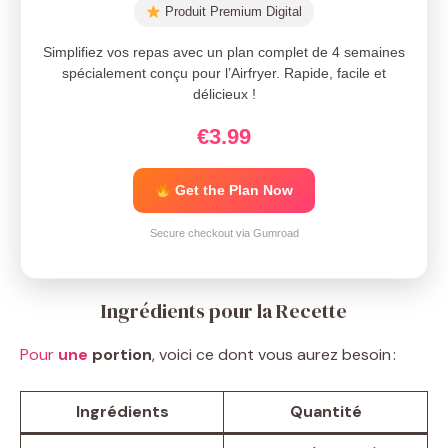
Produit Premium Digital
d
Simplifiez vos repas avec un plan complet de 4 semaines
spécialement conçu pour l’Airfryer. Rapide, facile et
délicieux !
e
€3.99
o
Get the Plan Now
Secure checkout via Gumroad
Ingrédients pour la Recette
Pour
une
portion
, voici ce dont vous aurez besoin :
Ingrédients
Quantité