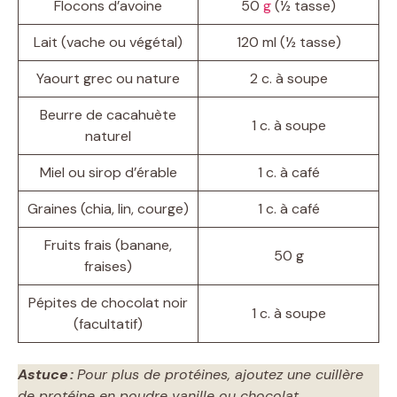
Flocons d’avoine
50
g
(½ tasse)
Lait (vache ou végétal)
120 ml (½ tasse)
Yaourt grec ou nature
2 c. à soupe
Beurre de cacahuète
1 c. à soupe
naturel
Miel ou sirop d’érable
1 c. à café
Graines (chia, lin, courge)
1 c. à café
Fruits frais (banane,
50 g
fraises)
Pépites de chocolat noir
1 c. à soupe
(facultatif)
Astuce :
Pour plus de protéines, ajoutez une cuillère
de protéine en poudre vanille ou chocolat.