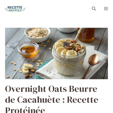
Aller
M
au
contenu
Overnight Oats Beurre
de Cacahuète : Recette
Protéinée