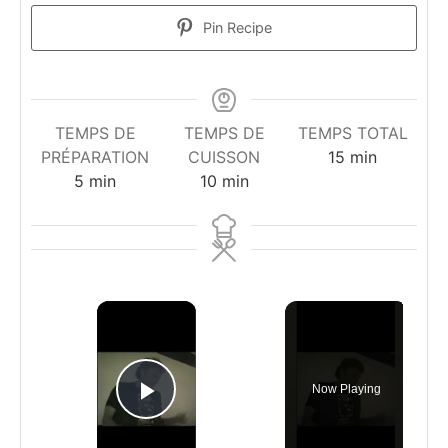
Pin Recipe
TEMPS DE
TEMPS DE
TEMPS TOTAL
minutes
PRÉPARATION
CUISSON
15
min
minutes
minutes
5
min
10
min
×
Now Playing
Play Video