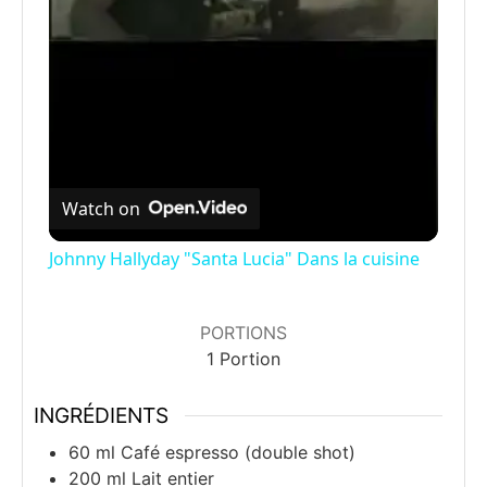
a
y
V
Watch on
i
Johnny Hallyday "Santa Lucia" Dans la cuisine
d
PORTIONS
1
Portion
e
INGRÉDIENTS
o
60
ml
Café espresso (double shot)
200
ml
Lait entier