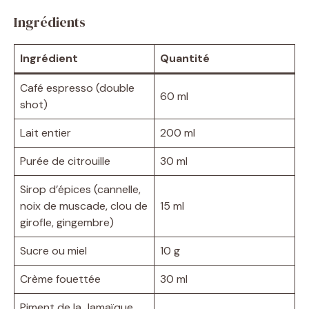
Ingrédients
Ingrédient
Quantité
Café espresso (double
60 ml
shot)
Lait entier
200 ml
Purée de citrouille
30 ml
Sirop d’épices (cannelle,
noix de muscade, clou de
15 ml
girofle, gingembre)
Sucre ou miel
10 g
Crème fouettée
30 ml
Piment de la Jamaïque