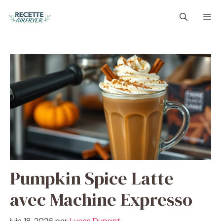
Aller
M
au
contenu
Pumpkin Spice Latte
avec Machine Expresso
juin 18, 2026
par
Lucas Dupont