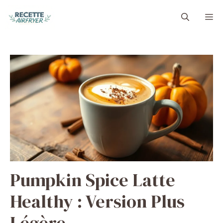
Aller
M
au
contenu
Pumpkin Spice Latte
Healthy : Version Plus
Légère