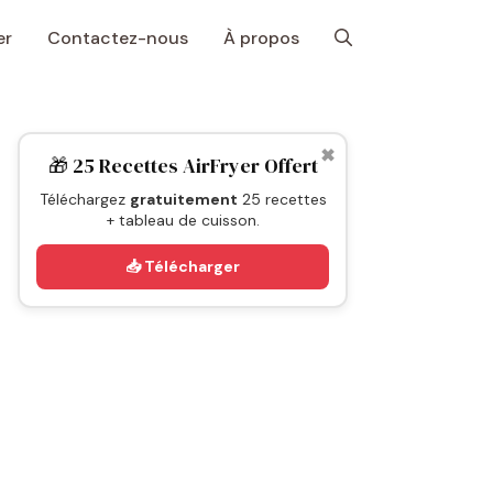
er
Contactez-nous
À propos
✖
🎁 25 Recettes AirFryer Offert
Téléchargez
gratuitement
25 recettes
+ tableau de cuisson.
📥 Télécharger