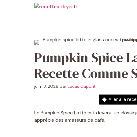
Aller
au
contenu
Pumpkin Spice La
Recette Comme S
juin 18, 2026
par
Lucas Dupont
Aller à la rec
Le Pumpkin Spice Latte est devenu un classiq
apprécié des amateurs de café.