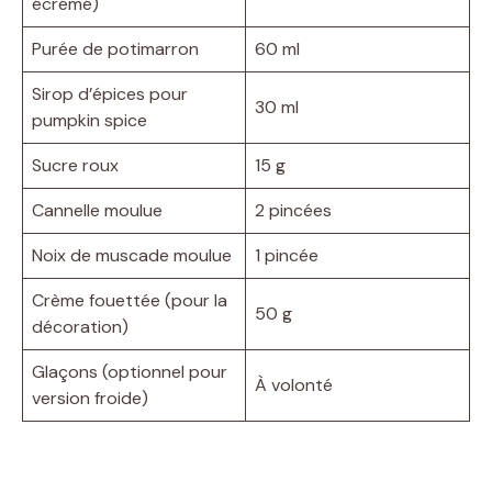
écrémé)
Purée de potimarron
60 ml
Sirop d’épices pour
30 ml
pumpkin spice
Sucre roux
15 g
Cannelle moulue
2 pincées
Noix de muscade moulue
1 pincée
Crème fouettée (pour la
50 g
décoration)
Glaçons (optionnel pour
À volonté
version froide)