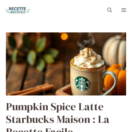
Aller
M
au
contenu
Pumpkin Spice Latte
Starbucks Maison : La
Recette Facile